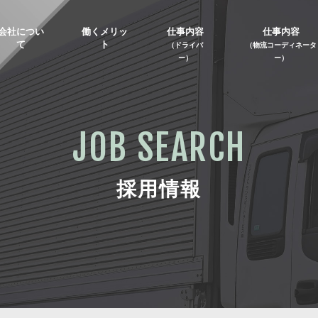
会社につい
働くメリッ
仕事内容
仕事内容
て
ト
（ドライバ
（物流コーディネータ
ー）
ー）
JOB SEARCH
採用情報