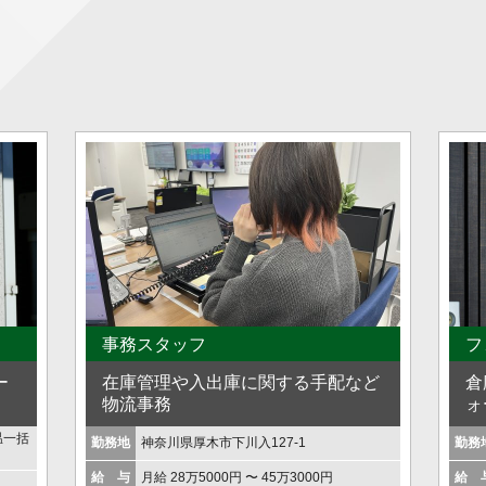
事務スタッフ
フ
ー
在庫管理や入出庫に関する手配など
倉
物流事務
ォ
温一括
勤務地
神奈川県厚木市下川入127-1
勤務
給 与
月給 28万5000円 〜 45万3000円
給 