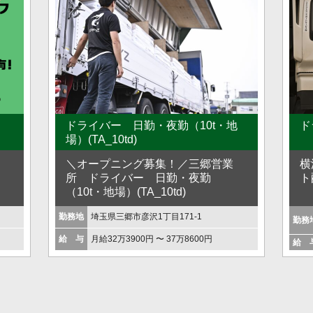
ドライバー 日勤・夜勤（10t・地
ド
場）(TA_10td)
＼オープニング募集！／三郷営業
横
フ
所 ドライバー 日勤・夜勤
ト
（10t・地場）(TA_10td)
勤務地
埼玉県三郷市彦沢1丁目171-1
勤務
給 与
月給32万3900円 〜 37万8600円
給 