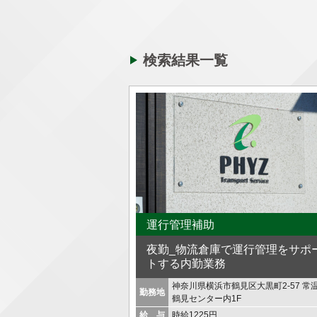
検索結果一覧
運行管理補助
夜勤_物流倉庫で運行管理をサポ
トする内勤業務
神奈川県横浜市鶴見区大黒町2-57 常
勤務地
鶴見センター内1F
給 与
時給1225円