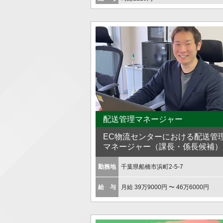
配送管理マネージャー
EC物流センターにおける配送管
マネージャー（課長・係長候補）
勤務地
千葉県船橋市浜町2-5-7
給 与
月給 39万9000円 〜 46万6000円