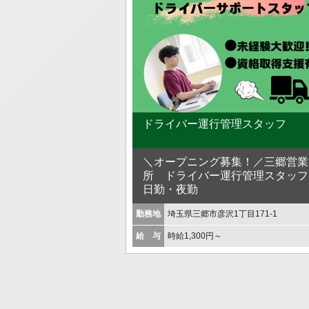
ドライバー運行管理スタッフ
＼オープニング募集！／三郷営業
所 ドライバー運行管理スタッ
日勤・夜勤
勤務地
埼玉県三郷市彦沢1丁目171-1
給 与
時給1,300円～