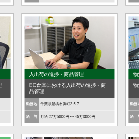
入出荷の進捗・商品管理
物
理
EC倉庫における入出荷の進捗・商
物
品管理
勤務地
千葉県船橋市浜町2-5-7
勤務
給 与
月給 27万5000円 〜 45万3000円
給 