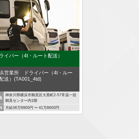
ライバー（4t・ルート配送）
浜営業所 ドライバー（4t・ルー
配送）(TA001_4td)
神奈川県横浜市鶴見区大黒町2-57常温一括
地
鶴見センター内1階
与
月給36万9900円 〜 41万8600円